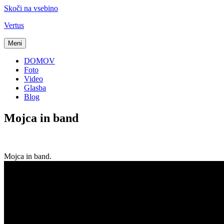
Skoči na vsebino
Vertus
Meni
DOMOV
Foto
Video
Glasba
Blog
Mojca in band
Mojca in band.