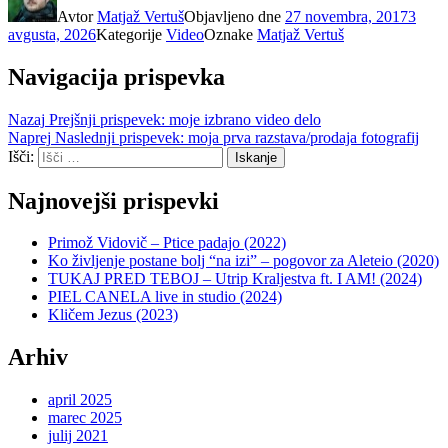
Avtor
Matjaž Vertuš
Objavljeno dne
27 novembra, 2017
3
avgusta, 2026
Kategorije
Video
Oznake
Matjaž Vertuš
Navigacija prispevka
Nazaj
Prejšnji prispevek:
moje izbrano video delo
Naprej
Naslednji prispevek:
moja prva razstava/prodaja fotografij
Išči:
Iskanje
Najnovejši prispevki
Primož Vidovič – Ptice padajo (2022)
Ko življenje postane bolj “na izi” – pogovor za Aleteio (2020)
TUKAJ PRED TEBOJ – Utrip Kraljestva ft. I AM! (2024)
PIEL CANELA live in studio (2024)
Kličem Jezus (2023)
Arhiv
april 2025
marec 2025
julij 2021