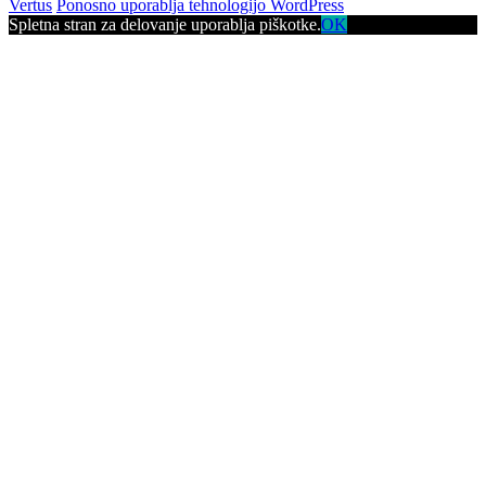
Vertus
Ponosno uporablja tehnologijo WordPress
Spletna stran za delovanje uporablja piškotke.
OK