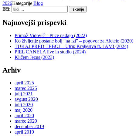
2026
Kategorije
Blog
Išči:
Iskanje
Najnovejši prispevki
Primož Vidovič – Ptice padajo (2022)
Ko življenje postane bolj “na izi” – pogovor za Aleteio (2020)
TUKAJ PRED TEBOJ – Utrip Kraljestva ft. I AM! (2024)
PIEL CANELA live in studio (2024)
Kličem Jezus (2023)
Arhiv
april 2025
marec 2025
julij 2021
avgust 2020
julij 2020
maj 2020
april 2020
marec 2020
december 2019
april 2019