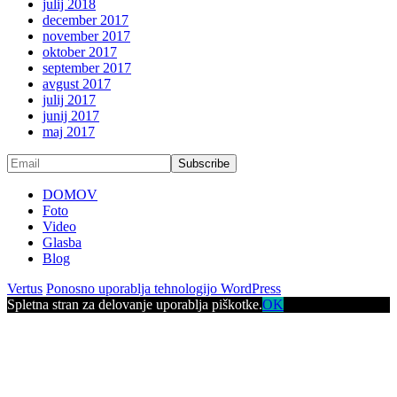
julij 2018
december 2017
november 2017
oktober 2017
september 2017
avgust 2017
julij 2017
junij 2017
maj 2017
DOMOV
Foto
Video
Glasba
Blog
Vertus
Ponosno uporablja tehnologijo WordPress
Spletna stran za delovanje uporablja piškotke.
OK