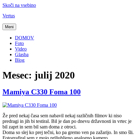
Skoči na vsebino
Vertus
Meni
DOMOV
Foto
Video
Glasba
Blog
Mesec:
julij 2020
Mamiya C330 Foma 100
Že pred nekaj časa sem nabavil nekaj različnih filmov ki niso
predragi in jih bi testiral. Bil je dan po dnevu državnosti in vrtec je
bil zaprt in sem bil sam doma z otroci.
Doma so slej ko prej tečni, ko pa gremo ven pa zažarijo. In smo šli.
Fotografiral sem z mojo priljubljeno analogno kamero