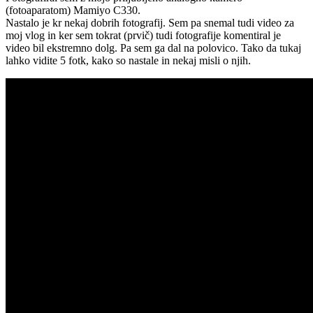
(fotoaparatom) Mamiyo C330.
Nastalo je kr nekaj dobrih fotografij. Sem pa snemal tudi video za
moj vlog in ker sem tokrat (prvič) tudi fotografije komentiral je
video bil ekstremno dolg. Pa sem ga dal na polovico. Tako da tukaj
lahko vidite 5 fotk, kako so nastale in nekaj misli o njih.