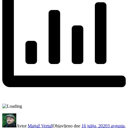
Avtor
Matjaž Vertuš
Objavljeno dne
16 julija, 2020
3 avgusta,