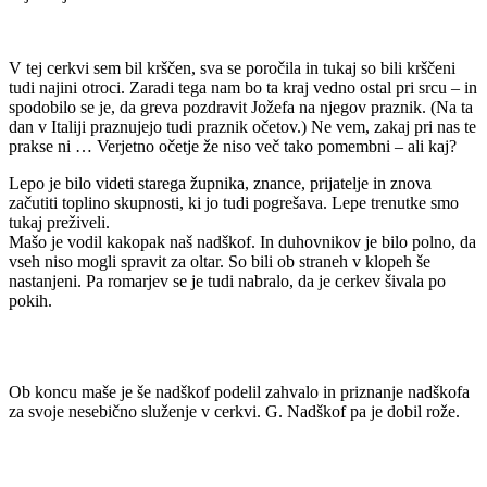
V tej cerkvi sem bil krščen, sva se poročila in tukaj so bili krščeni
tudi najini otroci. Zaradi tega nam bo ta kraj vedno ostal pri srcu – in
spodobilo se je, da greva pozdravit Jožefa na njegov praznik. (Na ta
dan v Italiji praznujejo tudi praznik očetov.) Ne vem, zakaj pri nas te
prakse ni … Verjetno očetje že niso več tako pomembni – ali kaj?
Lepo je bilo videti starega župnika, znance, prijatelje in znova
začutiti toplino skupnosti, ki jo tudi pogrešava. Lepe trenutke smo
tukaj preživeli.
Mašo je vodil kakopak naš nadškof. In duhovnikov je bilo polno, da
vseh niso mogli spravit za oltar. So bili ob straneh v klopeh še
nastanjeni. Pa romarjev se je tudi nabralo, da je cerkev šivala po
pokih.
Ob koncu maše je še nadškof podelil zahvalo in priznanje nadškofa
za svoje nesebično služenje v cerkvi. G. Nadškof pa je dobil rože.