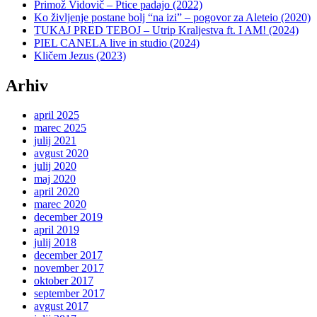
Primož Vidovič – Ptice padajo (2022)
Ko življenje postane bolj “na izi” – pogovor za Aleteio (2020)
TUKAJ PRED TEBOJ – Utrip Kraljestva ft. I AM! (2024)
PIEL CANELA live in studio (2024)
Kličem Jezus (2023)
Arhiv
april 2025
marec 2025
julij 2021
avgust 2020
julij 2020
maj 2020
april 2020
marec 2020
december 2019
april 2019
julij 2018
december 2017
november 2017
oktober 2017
september 2017
avgust 2017