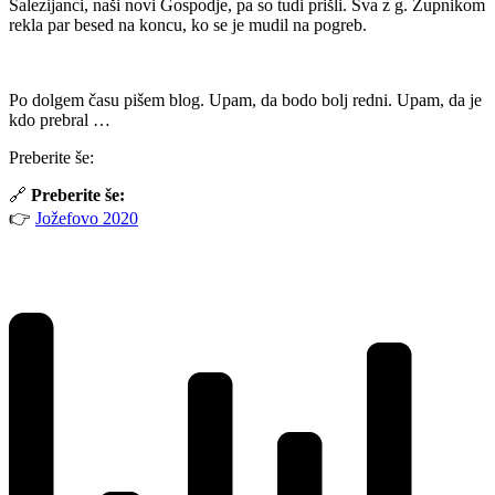
Salezijanci, naši novi Gospodje, pa so tudi prišli. Sva z g. Župnikom
rekla par besed na koncu, ko se je mudil na pogreb.
Po dolgem času pišem blog. Upam, da bodo bolj redni. Upam, da je
kdo prebral …
Preberite še:
🔗
Preberite še:
👉
Jožefovo 2020