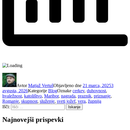
Avtor
Matjaž Vertuš
Objavljeno dne
21 marca, 2025
3
avgusta, 2026
Kategorije
Blog
Oznake
cerkev
,
duhovnost
,
hvaležnost
,
katolištvo
,
Maribor
,
nagrada
,
praznik
,
priznanje
,
Romanje
,
skupnost
,
služenje
,
sveti jožef
,
vera
,
župnija
Išči:
Iskanje
Najnovejši prispevki