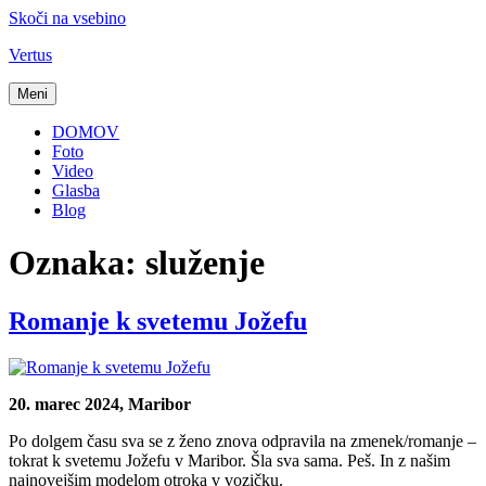
Skoči na vsebino
Vertus
Meni
DOMOV
Foto
Video
Glasba
Blog
Oznaka:
služenje
Romanje k svetemu Jožefu
20. marec 2024, Maribor
Po dolgem času sva se z ženo znova odpravila na zmenek/romanje –
tokrat k svetemu Jožefu v Maribor. Šla sva sama. Peš. In z našim
najnovejšim modelom otroka v vozičku.