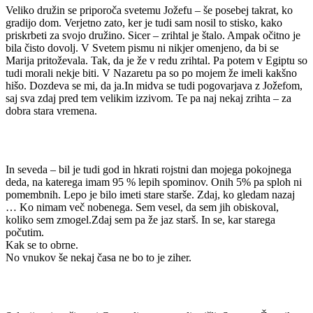
Veliko družin se priporoča svetemu Jožefu – še posebej takrat, ko
gradijo dom. Verjetno zato, ker je tudi sam nosil to stisko, kako
priskrbeti za svojo družino. Sicer – zrihtal je štalo. Ampak očitno je
bila čisto dovolj. V Svetem pismu ni nikjer omenjeno, da bi se
Marija pritoževala. Tak, da je že v redu zrihtal. Pa potem v Egiptu so
tudi morali nekje biti. V Nazaretu pa so po mojem že imeli kakšno
hišo. Dozdeva se mi, da ja.In midva se tudi pogovarjava z Jožefom,
saj sva zdaj pred tem velikim izzivom. Te pa naj nekaj zrihta – za
dobra stara vremena.
In seveda – bil je tudi god in hkrati rojstni dan mojega pokojnega
deda, na katerega imam 95 % lepih spominov. Onih 5% pa sploh ni
pomembnih. Lepo je bilo imeti stare starše. Zdaj, ko gledam nazaj
… Ko nimam več nobenega. Sem vesel, da sem jih obiskoval,
koliko sem zmogel.Zdaj sem pa že jaz starš. In se, kar starega
počutim.
Kak se to obrne.
No vnukov še nekaj časa ne bo to je ziher.