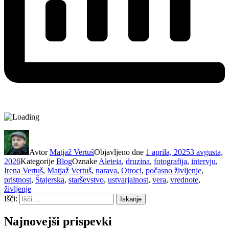
Avtor
Matjaž Vertuš
Objavljeno dne
1 aprila, 2025
3 avgusta,
2026
Kategorije
Blog
Oznake
Aleteia
,
druzina
,
fotografija
,
intervju
,
Irena Vertuš
,
Matjaž Vertuš
,
narava
,
Otroci
,
počasno življenje
,
pristnost
,
Štajerska
,
starševstvo
,
ustvarjalnost
,
vera
,
vrednote
,
življenje
Išči:
Iskanje
Najnovejši prispevki