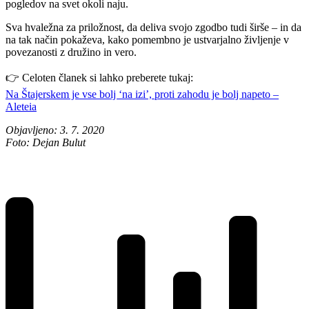
pogledov na svet okoli naju.
Sva hvaležna za priložnost, da deliva svojo zgodbo tudi širše – in da
na tak način pokaževa, kako pomembno je ustvarjalno življenje v
povezanosti z družino in vero.
👉 Celoten članek si lahko preberete tukaj:
Na Štajerskem je vse bolj ‘na izi’, proti zahodu je bolj napeto –
Aleteia
Objavljeno: 3. 7. 2020
Foto: Dejan Bulut