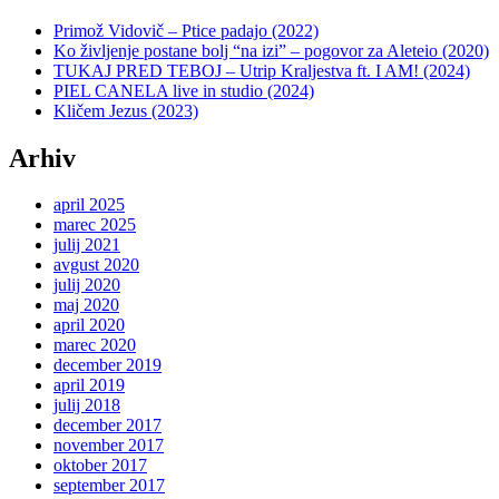
Primož Vidovič – Ptice padajo (2022)
Ko življenje postane bolj “na izi” – pogovor za Aleteio (2020)
TUKAJ PRED TEBOJ – Utrip Kraljestva ft. I AM! (2024)
PIEL CANELA live in studio (2024)
Kličem Jezus (2023)
Arhiv
april 2025
marec 2025
julij 2021
avgust 2020
julij 2020
maj 2020
april 2020
marec 2020
december 2019
april 2019
julij 2018
december 2017
november 2017
oktober 2017
september 2017