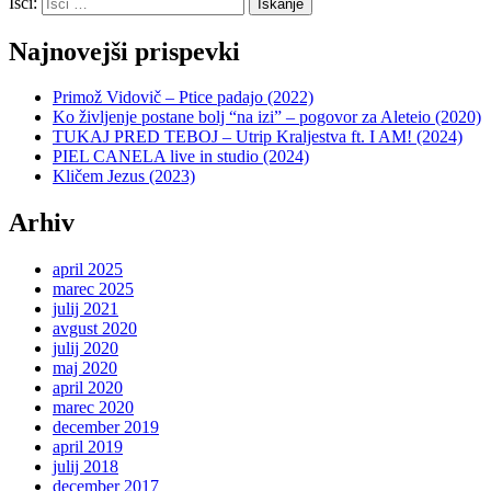
Išči:
Iskanje
Najnovejši prispevki
Primož Vidovič – Ptice padajo (2022)
Ko življenje postane bolj “na izi” – pogovor za Aleteio (2020)
TUKAJ PRED TEBOJ – Utrip Kraljestva ft. I AM! (2024)
PIEL CANELA live in studio (2024)
Kličem Jezus (2023)
Arhiv
april 2025
marec 2025
julij 2021
avgust 2020
julij 2020
maj 2020
april 2020
marec 2020
december 2019
april 2019
julij 2018
december 2017