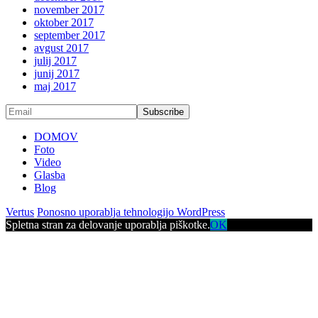
november 2017
oktober 2017
september 2017
avgust 2017
julij 2017
junij 2017
maj 2017
DOMOV
Foto
Video
Glasba
Blog
Vertus
Ponosno uporablja tehnologijo WordPress
Spletna stran za delovanje uporablja piškotke.
OK