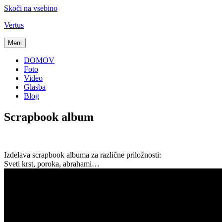
Skoči na vsebino
Vertus
Meni
DOMOV
Foto
Video
Glasba
Blog
Scrapbook album
Izdelava scrapbook albuma za različne priložnosti:
Sveti krst, poroka, abrahami…