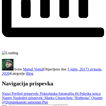
Avtor
Matjaž Vertuš
Objavljeno dne
5 julija, 2017
3 avgusta,
2026
Kategorije
Blog
Navigacija prispevka
Nazaj
Prejšnji prispevek:
Pokrajinska fotografija #4 Pekrska gorca
Naprej
Naslednji prispevek:
Marko Churnchetz “Ruthenia” Quartet
@Dominikanski samostan Ptuj