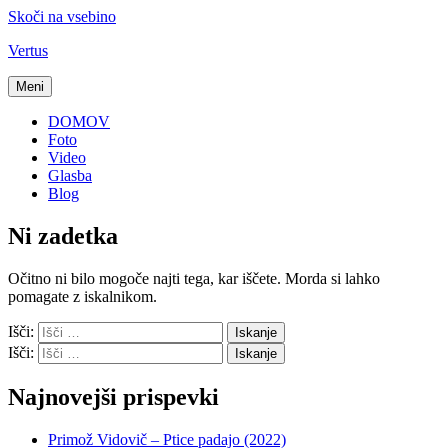
Skoči na vsebino
Vertus
Meni
DOMOV
Foto
Video
Glasba
Blog
Ni zadetka
Očitno ni bilo mogoče najti tega, kar iščete. Morda si lahko
pomagate z iskalnikom.
Išči:
Iskanje
Išči:
Iskanje
Najnovejši prispevki
Primož Vidovič – Ptice padajo (2022)