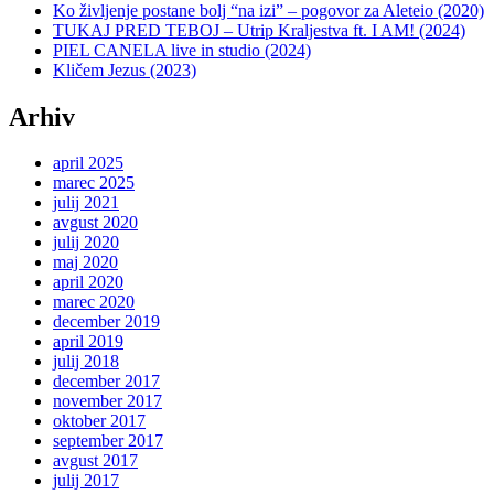
Ko življenje postane bolj “na izi” – pogovor za Aleteio (2020)
TUKAJ PRED TEBOJ – Utrip Kraljestva ft. I AM! (2024)
PIEL CANELA live in studio (2024)
Kličem Jezus (2023)
Arhiv
april 2025
marec 2025
julij 2021
avgust 2020
julij 2020
maj 2020
april 2020
marec 2020
december 2019
april 2019
julij 2018
december 2017
november 2017
oktober 2017
september 2017
avgust 2017
julij 2017