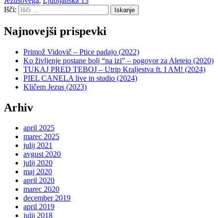
Jezusovega
,
Ljubljanska 13
Išči:
Iskanje
Najnovejši prispevki
Primož Vidovič – Ptice padajo (2022)
Ko življenje postane bolj “na izi” – pogovor za Aleteio (2020)
TUKAJ PRED TEBOJ – Utrip Kraljestva ft. I AM! (2024)
PIEL CANELA live in studio (2024)
Kličem Jezus (2023)
Arhiv
april 2025
marec 2025
julij 2021
avgust 2020
julij 2020
maj 2020
april 2020
marec 2020
december 2019
april 2019
julij 2018