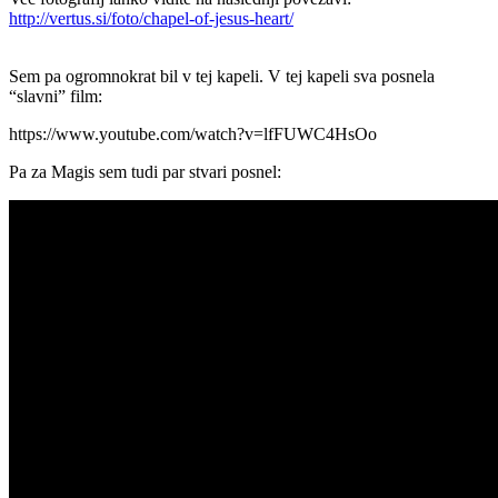
http://vertus.si/foto/chapel-of-jesus-heart/
Sem pa ogromnokrat bil v tej kapeli. V tej kapeli sva posnela
“slavni” film:
https://www.youtube.com/watch?v=lfFUWC4HsOo
Pa za Magis sem tudi par stvari posnel: