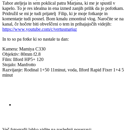
Tabor ateljeja in sem poklical patra Marjana, ki me je spustil v
kapelo. To je res idealna in ena izmed zanjih prilik da jo pofotkam.
Pridružil se mi je tudi prijatelj Filip, ki je moje fotkanje in
komentarje tudi posnel. Bom kmalu zmontiral vlog. Naročite se na
kanal, če hočete biti obveščeni o tem in prihajajočih videjih:
https://www.youtube.com/c/vertusmatjaz
In to so pa fotke ki so nastale ta dan:
Kamera: Mamiya C330
Objektiv: 80mm f2.8
Film: Ilford HP5+ 120
Stojalo: Manfrotto
Razvijanje: Rodinal 1+50 11minut, voda, Ilford Rapid Fixer 1+4 5
minut
Več fotografij lahko vidite na naslednji povezavi: