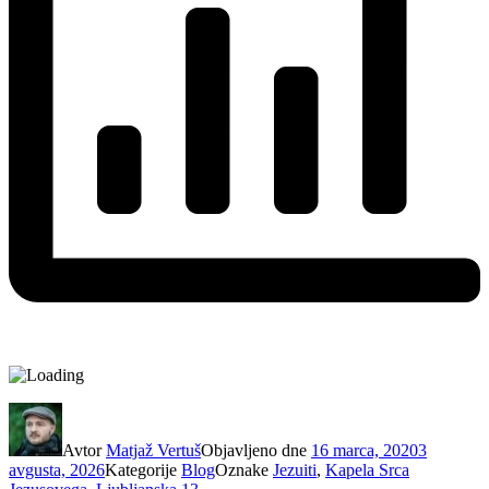
Avtor
Matjaž Vertuš
Objavljeno dne
16 marca, 2020
3
avgusta, 2026
Kategorije
Blog
Oznake
Jezuiti
,
Kapela Srca