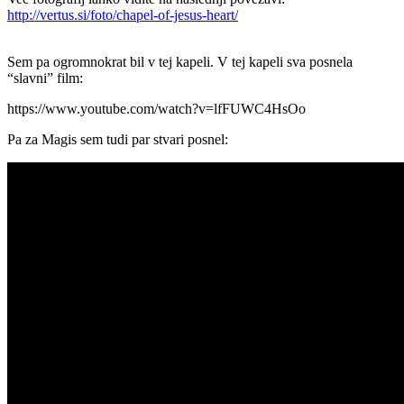
http://vertus.si/foto/chapel-of-jesus-heart/
Sem pa ogromnokrat bil v tej kapeli. V tej kapeli sva posnela
“slavni” film:
https://www.youtube.com/watch?v=lfFUWC4HsOo
Pa za Magis sem tudi par stvari posnel: