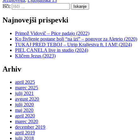
Jezusovega
,
Ljubljanska 13
Išči:
Iskanje
Najnovejši prispevki
Primož Vidovič – Ptice padajo (2022)
Ko življenje postane bolj “na izi” – pogovor za Aleteio (2020)
TUKAJ PRED TEBOJ – Utrip Kraljestva ft. I AM! (2024)
PIEL CANELA live in studio (2024)
Kličem Jezus (2023)
Arhiv
april 2025
marec 2025
julij 2021
avgust 2020
julij 2020
maj 2020
april 2020
marec 2020
december 2019
april 2019
julij 2018