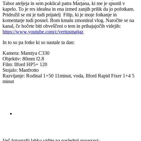
Tabor ateljeja in sem poklical patra Marjana, ki me je spustil v
kapelo. To je res idealna in ena izmed zanjih prilik da jo pofotkam.
Pridružil se mi je tudi prijatelj Filip, ki je moje fotkanje in
komentarje tudi posnel. Bom kmalu zmontiral vlog. Naročite se na
kanal, če hočete biti obveščeni o tem in prihajajočih videjih:
https://www.youtube.com/c/vertusmatjaz
In to so pa fotke ki so nastale ta dan:
Kamera: Mamiya C330
Objektiv: 80mm f2.8
Film: Ilford HP5+ 120
Stojalo: Manfrotto
Razvijanje: Rodinal 1+50 11minut, voda, Ilford Rapid Fixer 1+4 5
minut
Več fotografij lahko vidite na naslednji povezavi: