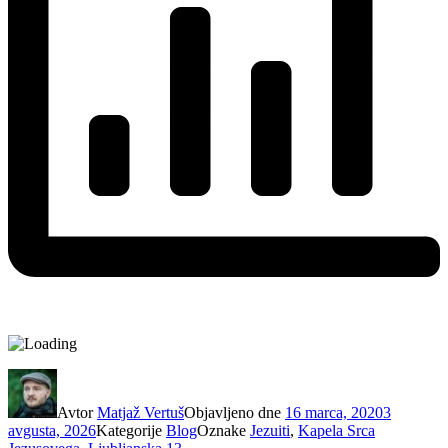
Avtor
Matjaž Vertuš
Objavljeno dne
16 marca, 2020
3
avgusta, 2026
Kategorije
Blog
Oznake
Jezuiti
,
Kapela Srca