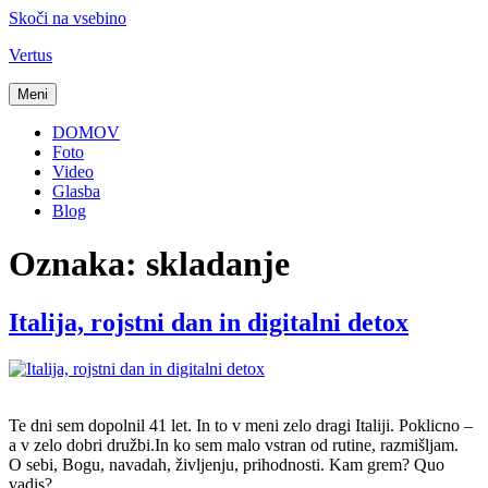
Skoči na vsebino
Vertus
Meni
DOMOV
Foto
Video
Glasba
Blog
Oznaka:
skladanje
Italija, rojstni dan in digitalni detox
Te dni sem dopolnil 41 let. In to v meni zelo dragi Italiji. Poklicno –
a v zelo dobri družbi.In ko sem malo vstran od rutine, razmišljam.
O sebi, Bogu, navadah, življenju, prihodnosti. Kam grem? Quo
vadis?