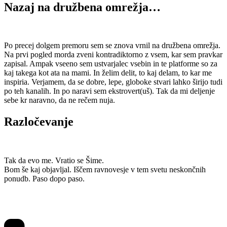
Nazaj na družbena omrežja…
Po precej dolgem premoru sem se znova vrnil na družbena omrežja.
Na prvi pogled morda zveni kontradiktorno z vsem, kar sem pravkar
zapisal. Ampak vseeno sem ustvarjalec vsebin in te platforme so za
kaj takega kot ata na mami. In želim delit, to kaj delam, to kar me
inspiria. Verjamem, da se dobre, lepe, globoke stvari lahko širijo tudi
po teh kanalih. In po naravi sem ekstrovert(uš). Tak da mi deljenje
sebe kr naravno, da ne rečem nuja.
Razločevanje
Tak da evo me. Vratio se Šime.
Bom še kaj objavljal. Iščem ravnovesje v tem svetu neskončnih
ponudb. Paso dopo paso.