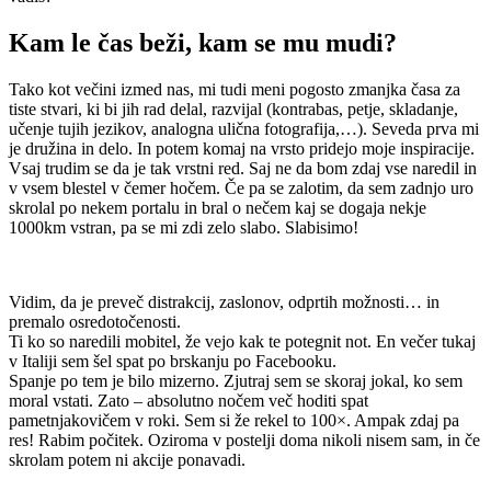
Kam le čas beži, kam se mu mudi?
Tako kot večini izmed nas, mi tudi meni pogosto zmanjka časa za
tiste stvari, ki bi jih rad delal, razvijal (kontrabas, petje, skladanje,
učenje tujih jezikov, analogna ulična fotografija,…). Seveda prva mi
je družina in delo. In potem komaj na vrsto pridejo moje inspiracije.
Vsaj trudim se da je tak vrstni red. Saj ne da bom zdaj vse naredil in
v vsem blestel v čemer hočem. Če pa se zalotim, da sem zadnjo uro
skrolal po nekem portalu in bral o nečem kaj se dogaja nekje
1000km vstran, pa se mi zdi zelo slabo. Slabisimo!
Vidim, da je preveč distrakcij, zaslonov, odprtih možnosti… in
premalo osredotočenosti.
Ti ko so naredili mobitel, že vejo kak te potegnit not. En večer tukaj
v Italiji sem šel spat po brskanju po Facebooku.
Spanje po tem je bilo mizerno. Zjutraj sem se skoraj jokal, ko sem
moral vstati. Zato – absolutno nočem več hoditi spat
pametnjakovičem v roki. Sem si že rekel to 100×. Ampak zdaj pa
res! Rabim počitek. Oziroma v postelji doma nikoli nisem sam, in če
skrolam potem ni akcije ponavadi.