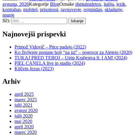
avgusta, 2026
Kategorije
Blog
Oznake
digitalnidetox
,
italija
,
jezik
,
kontrabas
,
mobitel
,
prisotnost
,
ravnovesje
,
rojstnidan
,
skladanje
,
spanje
Išči:
Iskanje
Najnovejši prispevki
Primož Vidovič – Ptice padajo (2022)
Ko življenje postane bolj “na izi” – pogovor za Aleteio (2020)
TUKAJ PRED TEBOJ – Utrip Kraljestva ft. I AM! (2024)
PIEL CANELA live in studio (2024)
Kličem Jezus (2023)
Arhiv
april 2025
marec 2025
julij 2021
avgust 2020
julij 2020
maj 2020
april 2020
marec 2020