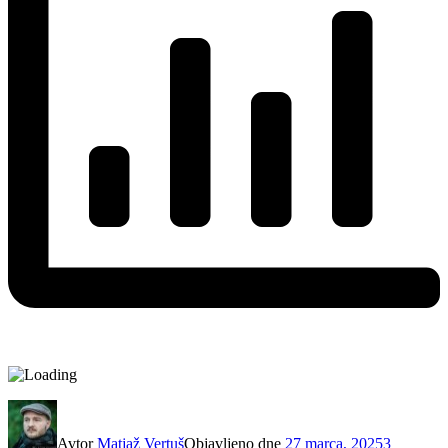
Avtor
Matjaž Vertuš
Objavljeno dne
27 marca, 2025
3