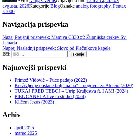
Avtor
Matjaž Vertuš
Objavljeno dne
15 marca, 2020
3
avgusta, 2026
Kategorije
Blog
Oznake
analog fotography
,
Pentax
k1000
Navigacija prispevka
Nazaj
Prejšnji prispevek:
Mamiya C330 #2 Župnijska cerkev Sv.
Lenarta
Naprej
Naslednji prispevek:
Slovo od Plečnikove kapele
Išči:
Iskanje
Najnovejši prispevki
Primož Vidovič – Ptice padajo (2022)
Ko življenje postane bolj “na izi” – pogovor za Aleteio (2020)
TUKAJ PRED TEBOJ – Utrip Kraljestva ft. I AM! (2024)
PIEL CANELA live in studio (2024)
Kličem Jezus (2023)
Arhiv
april 2025
marec 2025