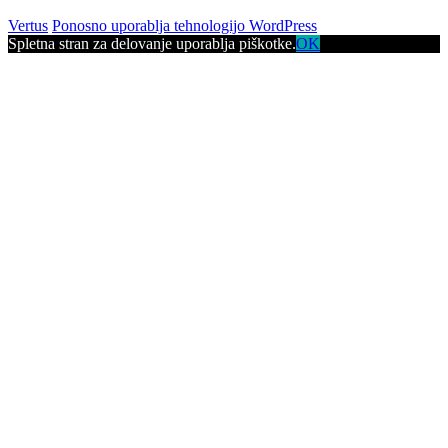
Vertus
Ponosno uporablja tehnologijo WordPress
Spletna stran za delovanje uporablja piškotke.
OK