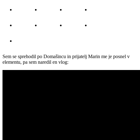
Sem se sprehodil po Domašincu in prijatelj Marin me je posnel v
elementu, pa sem naredil en vlog: