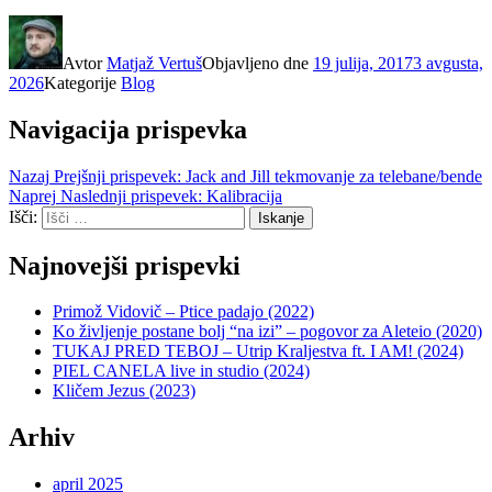
Avtor
Matjaž Vertuš
Objavljeno dne
19 julija, 2017
3 avgusta,
2026
Kategorije
Blog
Navigacija prispevka
Nazaj
Prejšnji prispevek:
Jack and Jill tekmovanje za telebane/bende
Naprej
Naslednji prispevek:
Kalibracija
Išči:
Iskanje
Najnovejši prispevki
Primož Vidovič – Ptice padajo (2022)
Ko življenje postane bolj “na izi” – pogovor za Aleteio (2020)
TUKAJ PRED TEBOJ – Utrip Kraljestva ft. I AM! (2024)
PIEL CANELA live in studio (2024)
Kličem Jezus (2023)
Arhiv
april 2025